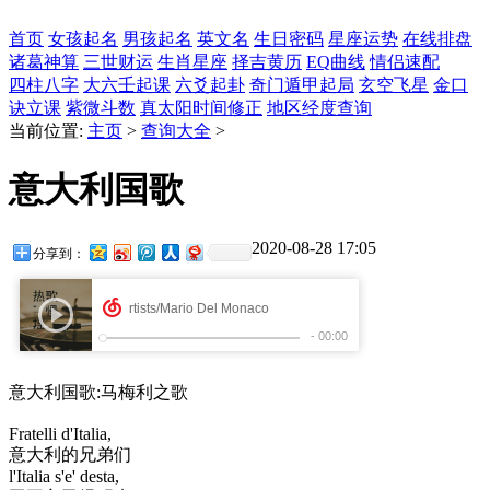
首页
女孩起名
男孩起名
英文名
生日密码
星座运势
在线排盘
诸葛神算
三世财运
生肖星座
择吉黄历
EQ曲线
情侣速配
四柱八字
大六壬起课
六爻起卦
奇门遁甲起局
玄空飞星
金口
诀立课
紫微斗数
真太阳时间修正
地区经度查询
当前位置:
主页
>
查询大全
>
意大利国歌
2020-08-28 17:05
分享到：
意大利国歌:马梅利之歌
Fratelli d'Italia,
意大利的兄弟们
l'Italia s'e' desta,