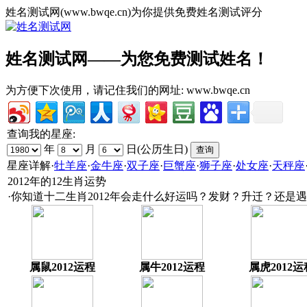
姓名测试网(www.bwqe.cn)为你提供免费姓名测试评分
姓名测试网——为您免费测试姓名！
为方便下次使用，请记住我们的网址:
www.bwqe.cn
查询我的星座:
年
月
日(公历生日)
星座详解
·
牡羊座
·
金牛座
·
双子座
·
巨蟹座
·
狮子座
·
处女座
·
天秤座
2012年的12生肖运势
·你知道十二生肖2012年会走什么好运吗？发财？升迁？还是
属鼠2012运程
属牛2012运程
属虎2012运