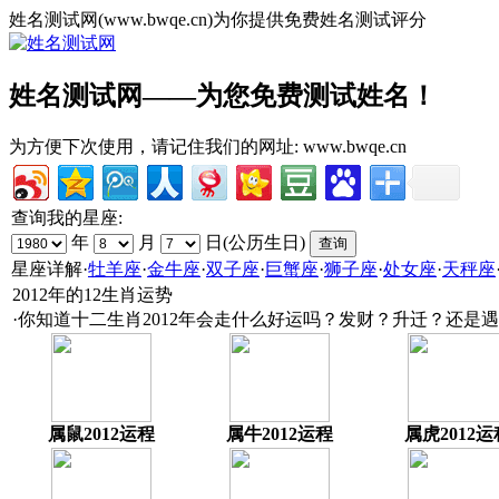
姓名测试网(www.bwqe.cn)为你提供免费姓名测试评分
姓名测试网——为您免费测试姓名！
为方便下次使用，请记住我们的网址:
www.bwqe.cn
查询我的星座:
年
月
日(公历生日)
星座详解
·
牡羊座
·
金牛座
·
双子座
·
巨蟹座
·
狮子座
·
处女座
·
天秤座
2012年的12生肖运势
·你知道十二生肖2012年会走什么好运吗？发财？升迁？还是
属鼠2012运程
属牛2012运程
属虎2012运