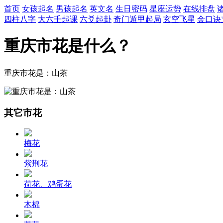
首页
女孩起名
男孩起名
英文名
生日密码
星座运势
在线排盘
四柱八字
大六壬起课
六爻起卦
奇门遁甲起局
玄空飞星
金口诀
重庆市花是什么？
重庆市花是：山茶
其它市花
梅花
紫荆花
荷花、鸡蛋花
木棉