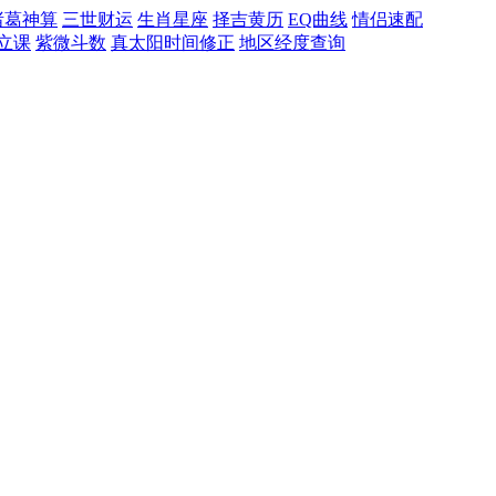
诸葛神算
三世财运
生肖星座
择吉黄历
EQ曲线
情侣速配
立课
紫微斗数
真太阳时间修正
地区经度查询