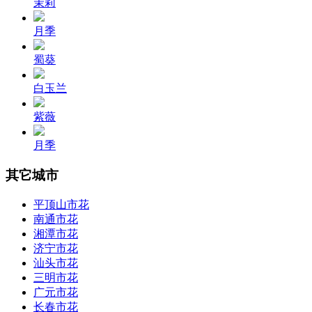
茉莉
月季
蜀葵
白玉兰
紫薇
月季
其它城市
平顶山市花
南通市花
湘潭市花
济宁市花
汕头市花
三明市花
广元市花
长春市花