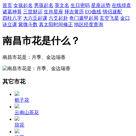
首页
女孩起名
男孩起名
英文名
生日密码
星座运势
在线排盘
诸葛神算
三世财运
生肖星座
择吉黄历
EQ曲线
情侣速配
四柱八字
大六壬起课
六爻起卦
奇门遁甲起局
玄空飞星
金口
诀立课
紫微斗数
真太阳时间修正
地区经度查询
南昌市花是什么？
南昌市花是：月季、金边瑞香
其它市花
栀子花
云南山茶花
琼花