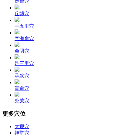
昆侖穴
丘墟穴
手五里穴
气海俞穴
会阴穴
足三里穴
承浆穴
肓俞穴
外关穴
更多穴位
大迎穴
神堂穴