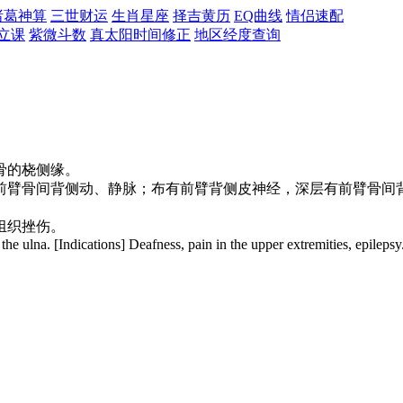
诸葛神算
三世财运
生肖星座
择吉黄历
EQ曲线
情侣速配
立课
紫微斗数
真太阳时间修正
地区经度查询
骨的桡侧缘。
前臂骨间背侧动、静脉；布有前臂背侧皮神经，深层有前臂骨间
组织挫伤。
the ulna. [Indications] Deafness, pain in the upper extremities, epilepsy
。