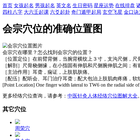
首页
女孩起名
男孩起名
英文名
生日密码
星座运势
在线排盘
四柱八字
大六壬起课
六爻起卦
奇门遁甲起局
玄空飞星
金口诀
会宗穴位的准确位置图
会宗穴在哪里？怎么找到会宗穴的位置？
［位置定位］在前臂背侧，当腕背横纹上３寸，支沟尺侧，尺
［解剖］尺骨桡侧缘，在小指固有伸肌和尺侧腕伸肌之间；有
［主治作用］耳聋，痫证，上肢肌肤痛。
［配伍］配听会、耳门治疗耳聋；配大包治上肢肌肉疼痛，软
[Point Location] One finger width lateral to TW6 on the radial side of 
更多经络穴位查询，请参考：
中医针灸人体经络穴位图解大全
其它穴位
周荣穴