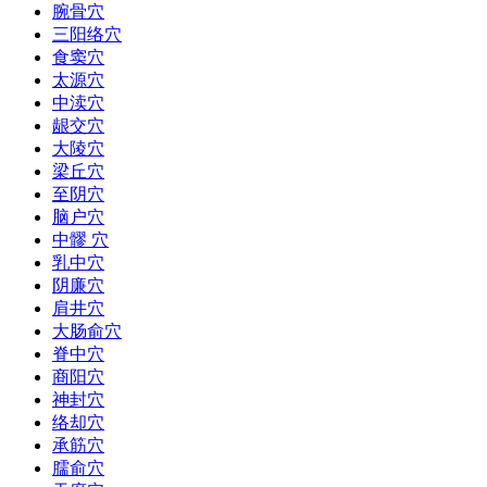
腕骨穴
三阳络穴
食窦穴
太源穴
中渎穴
龈交穴
大陵穴
梁丘穴
至阴穴
脑户穴
中髎 穴
乳中穴
阴廉穴
肩井穴
大肠俞穴
脊中穴
商阳穴
神封穴
络却穴
承筋穴
臑俞穴