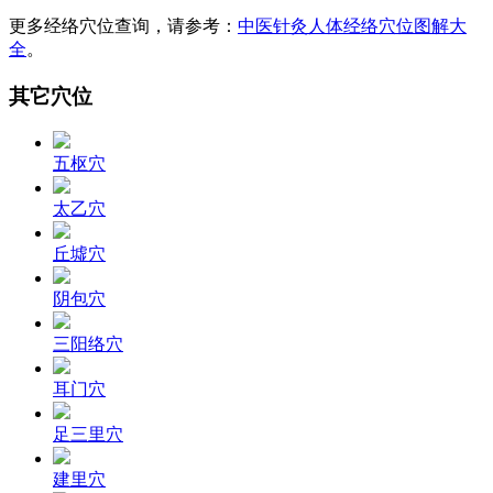
更多经络穴位查询，请参考：
中医针灸人体经络穴位图解大
全
。
其它穴位
五枢穴
太乙穴
丘墟穴
阴包穴
三阳络穴
耳门穴
足三里穴
建里穴