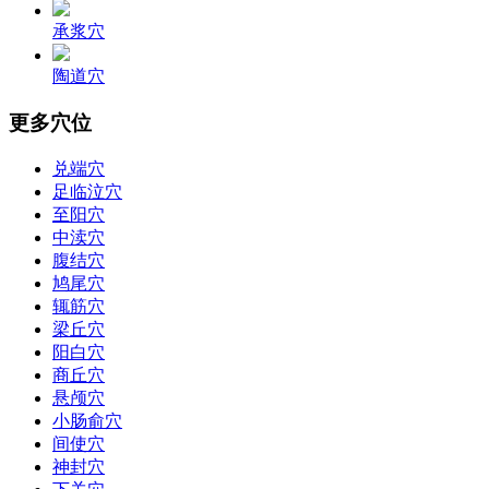
承浆穴
陶道穴
更多穴位
兑端穴
足临泣穴
至阳穴
中渎穴
腹结穴
鸠尾穴
辄筋穴
梁丘穴
阳白穴
商丘穴
悬颅穴
小肠俞穴
间使穴
神封穴