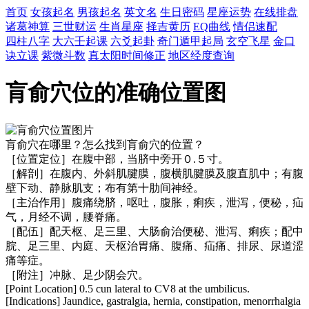
首页
女孩起名
男孩起名
英文名
生日密码
星座运势
在线排盘
诸葛神算
三世财运
生肖星座
择吉黄历
EQ曲线
情侣速配
四柱八字
大六壬起课
六爻起卦
奇门遁甲起局
玄空飞星
金口
诀立课
紫微斗数
真太阳时间修正
地区经度查询
肓俞穴位的准确位置图
肓俞穴在哪里？怎么找到肓俞穴的位置？
［位置定位］在腹中部，当脐中旁开０.５寸。
［解剖］在腹内、外斜肌腱膜，腹横肌腱膜及腹直肌中；有腹
壁下动、静脉肌支；布有第十肋间神经。
［主治作用］腹痛绕脐，呕吐，腹胀，痢疾，泄泻，便秘，疝
气，月经不调，腰脊痛。
［配伍］配天枢、足三里、大肠俞治便秘、泄泻、痢疾；配中
脘、足三里、内庭、天枢治胃痛、腹痛、疝痛、排尿、尿道涩
痛等症。
［附注］冲脉、足少阴会穴。
[Point Location] 0.5 cun lateral to CV8 at the umbilicus.
[Indications] Jaundice, gastralgia, hernia, constipation, menorrhalgia