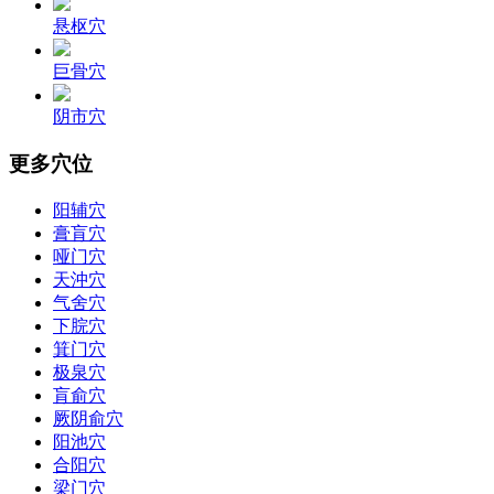
悬枢穴
巨骨穴
阴市穴
更多穴位
阳辅穴
膏肓穴
哑门穴
天沖穴
气舍穴
下脘穴
箕门穴
极泉穴
肓俞穴
厥阴俞穴
阳池穴
合阳穴
梁门穴