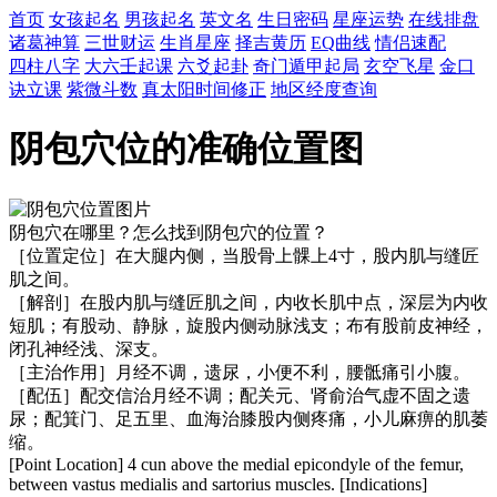
首页
女孩起名
男孩起名
英文名
生日密码
星座运势
在线排盘
诸葛神算
三世财运
生肖星座
择吉黄历
EQ曲线
情侣速配
四柱八字
大六壬起课
六爻起卦
奇门遁甲起局
玄空飞星
金口
诀立课
紫微斗数
真太阳时间修正
地区经度查询
阴包穴位的准确位置图
阴包穴在哪里？怎么找到阴包穴的位置？
［位置定位］在大腿内侧，当股骨上髁上4寸，股内肌与缝匠
肌之间。
［解剖］在股内肌与缝匠肌之间，内收长肌中点，深层为内收
短肌；有股动、静脉，旋股内侧动脉浅支；布有股前皮神经，
闭孔神经浅、深支。
［主治作用］月经不调，遗尿，小便不利，腰骶痛引小腹。
［配伍］配交信治月经不调；配关元、肾俞治气虚不固之遗
尿；配箕门、足五里、血海治膝股内侧疼痛，小儿麻痹的肌萎
缩。
[Point Location] 4 cun above the medial epicondyle of the femur,
between vastus medialis and sartorius muscles. [Indications]