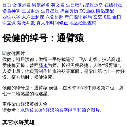
首页
女孩起名
男孩起名
英文名
生日密码
星座运势
在线排盘
诸葛神算
三世财运
生肖星座
择吉黄历
EQ曲线
情侣速配
四柱八字
大六壬起课
六爻起卦
奇门遁甲起局
玄空飞星
金口
诀立课
紫微斗数
真太阳时间修正
地区经度查询
侯健的绰号：通臂猿
侯健，祖居洪都，做得一手好裁缝活，飞针走线，技艺高超。
爱使枪弄棒，曾拜
薛永
为师。长得黑瘦轻捷，人唤“通臂猿”。
入梁山后，他负责制作旌旗袍袄等军服，是梁山第七十一位好
汉。征方腊时，侯健淹死。
侯健的绰号是：通臂猿 侯健，在水浒108将中排名第71位，属
七十二地煞星的地遂星。
更多梁山好汉英雄人物，
请参考：
水浒传108位好汉的名字绰号和简介图片
。
其它水浒英雄