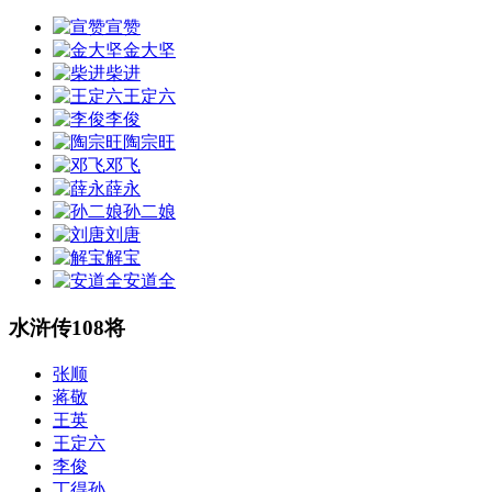
宣赞
金大坚
柴进
王定六
李俊
陶宗旺
邓飞
薛永
孙二娘
刘唐
解宝
安道全
水浒传108将
张顺
蒋敬
王英
王定六
李俊
丁得孙