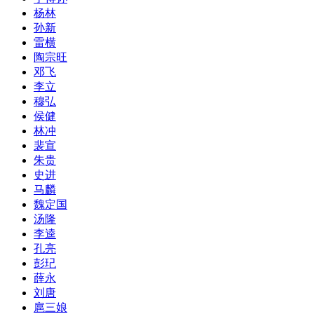
杨林
孙新
雷横
陶宗旺
邓飞
李立
穆弘
侯健
林冲
裴宣
朱贵
史进
马麟
魏定国
汤隆
李逵
孔亮
彭玘
薛永
刘唐
扈三娘