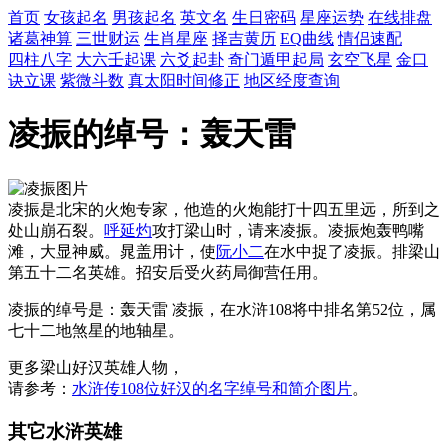
首页
女孩起名
男孩起名
英文名
生日密码
星座运势
在线排盘
诸葛神算
三世财运
生肖星座
择吉黄历
EQ曲线
情侣速配
四柱八字
大六壬起课
六爻起卦
奇门遁甲起局
玄空飞星
金口
诀立课
紫微斗数
真太阳时间修正
地区经度查询
凌振的绰号：轰天雷
凌振是北宋的火炮专家，他造的火炮能打十四五里远，所到之
处山崩石裂。
呼延灼
攻打梁山时，请来凌振。凌振炮轰鸭嘴
滩，大显神威。晁盖用计，使
阮小二
在水中捉了凌振。排梁山
第五十二名英雄。招安后受火药局御营任用。
凌振的绰号是：轰天雷 凌振，在水浒108将中排名第52位，属
七十二地煞星的地轴星。
更多梁山好汉英雄人物，
请参考：
水浒传108位好汉的名字绰号和简介图片
。
其它水浒英雄