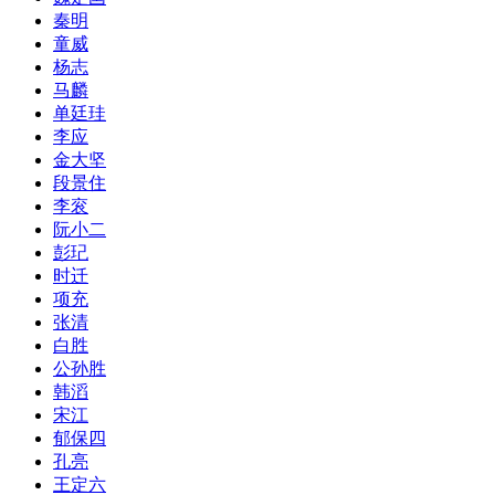
秦明
童威
杨志
马麟
单廷珪
李应
金大坚
段景住
李衮
阮小二
彭玘
时迁
项充
张清
白胜
公孙胜
韩滔
宋江
郁保四
孔亮
王定六