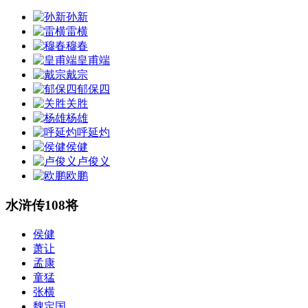
孙新
雷横
穆春
皇甫端
戴宗
郁保四
关胜
杨雄
呼延灼
侯健
卢俊义
欧鹏
水浒传108将
侯健
萧让
孟康
童猛
张横
魏定国