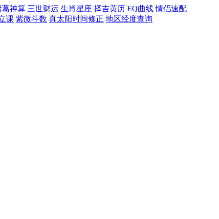
诸葛神算
三世财运
生肖星座
择吉黄历
EQ曲线
情侣速配
立课
紫微斗数
真太阳时间修正
地区经度查询