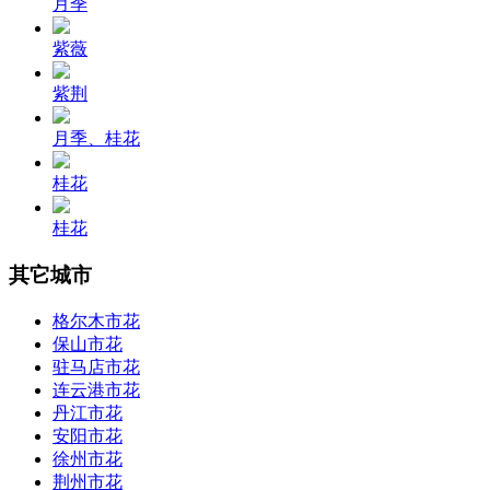
月季
紫薇
紫荆
月季、桂花
桂花
桂花
其它城市
格尔木市花
保山市花
驻马店市花
连云港市花
丹江市花
安阳市花
徐州市花
荆州市花