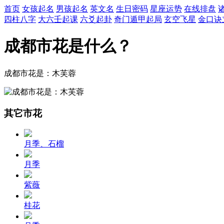
首页
女孩起名
男孩起名
英文名
生日密码
星座运势
在线排盘
四柱八字
大六壬起课
六爻起卦
奇门遁甲起局
玄空飞星
金口诀
成都市花是什么？
成都市花是：木芙蓉
其它市花
月季、石榴
月季
紫薇
桂花