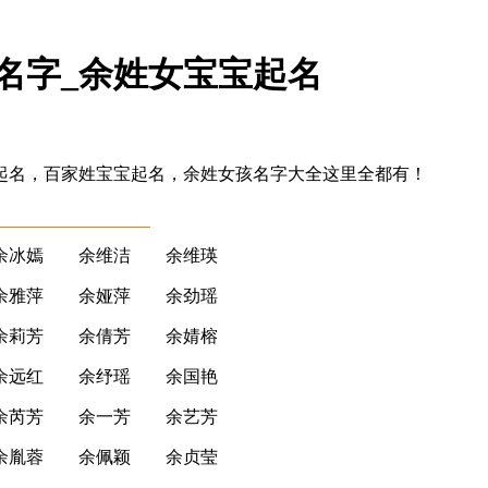
名字_余姓女宝宝起名
名，百家姓宝宝起名，余姓女孩名字大全这里全都有！
冰嫣 余维洁 余维瑛
雅萍 余娅萍 余劲瑶
莉芳 余倩芳 余婧榕
远红 余纾瑶 余国艳
芮芳 余一芳 余艺芳
胤蓉 余佩颖 余贞莹