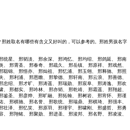
？邢姓取名有哪些有含义又好叫的，可以参考的。邢姓男孩名字
邢统星、
邢韬淡、
邢余深、
邢鸿忆、
邢均绍、
邢鸽延、
邢南
炎、
邢霄圣、
邢春奇、
邢疏久、
邢岳镇、
邢原祥、
邢戏然、
邢聪锦、
邢悟亦、
邢灿祖、
邢忆浦、
邢玉翎、
邢释驰、
邢照
夫、
邢利浦、
邢恩瞻、
邢挚德、
邢轩南、
邢云浪、
邢善德、
邢忠绍、
邢才旷、
邢涛遥、
邢瑞勋、
邢宸阜、
邢涛逸、
邢欢
啸、
邢都实、
邢吟林、
邢亦韬、
邢乾靖、
邢霜遥、
邢翔超、
邢鉴圣、
邢彦烨、
邢旷融、
邢拓翰、
邢树岩、
邢宵怀、
邢谨
佑、
邢棋驰、
邢名誉、
邢歌统、
邢瑞鼎、
邢棋琦、
邢强丰、
邢壮泽、
邢忆笑、
邢原羽、
邢瑾宇、
邢啸刚、
邢盛哲、
邢勇
容、
邢翔铭、
邢聚勋、
邢进圣、
邢浚邦、
邢名野、
邢凌浚、