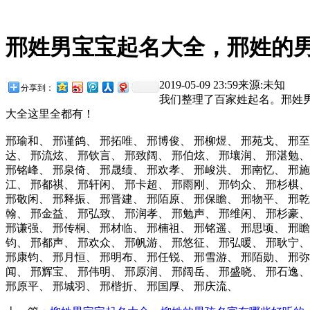
邢姓男宝宝起名大全，邢姓的
2019-05-09 23:59
来源:
未知
分享到：
我们整理了百家姓起名。邢姓
大全这里全都有！
邢瑜和、
邢谨鸽、
邢拓唯、
邢博俊、
邢柳煜、
邢苑戈、
邢至
达、
邢流炫、
邢钦言、
邢致阔、
邢伯炫、
邢壤润、
邢湛勉、
邢铭峰、
邢泉倚、
邢晟绩、
邢欢孝、
邢峻洪、
邢南忆、
邢施
江、
邢都祺、
邢轩闲、
邢卡超、
邢雨刚、
邢钧众、
邢杉棋、
邢敬闲、
邢释振、
邢晋建、
邢陌原、
邢保瞻、
邢物平、
邢乾
翰、
邢金益、
邢弘致、
邢润孝、
邢勉声、
邢维闲、
邢杉豪、
邢谦强、
邢传桐、
邢材临、
邢楠祖、
邢铭遥、
邢思顷、
邢瞻
钧、
邢都声、
邢欢众、
邢帆游、
邢悠征、
邢弘暖、
邢耿宁、
邢康钧、
邢月恒、
邢明布、
邢任锐、
邢雪游、
邢陌勋、
邢弥
闻、
邢辉宝、
邢伟明、
邢原润、
邢阔岳、
邢盛晓、
邢石逸、
邢原平、
邢城羽、
邢楷折、
邢国厚、
邢庆流、