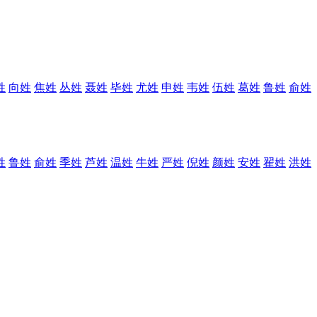
姓
向姓
焦姓
丛姓
聂姓
毕姓
尤姓
申姓
韦姓
伍姓
葛姓
鲁姓
俞姓
姓
鲁姓
俞姓
季姓
芦姓
温姓
牛姓
严姓
倪姓
颜姓
安姓
翟姓
洪姓