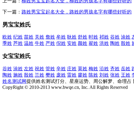
上一篇：
柳姓男宝宝起名大全，柳姓的男孩名字有哪些好听的
下一篇：
路姓男宝宝起名大全，路姓的男孩名字有哪些好听的
男宝宝姓氏
欧姓
纪姓
苗姓
关姓
詹姓
牟姓
耿姓
舒姓
时姓
祁姓
谷姓
涂姓
季姓
芦姓
温姓
牛姓
严姓
倪姓
安姓
颜姓
翟姓
洪姓
陶姓
殷姓
女宝宝姓氏
谷姓
涂姓
左姓
祝姓
管姓
辛姓
庄姓
莫姓
梅姓
沿姓
齐姓
岳姓
陶姓
施姓
殷姓
兰姓
樊姓
庞姓
雷姓
廖姓
陈姓
刘姓
张姓
王姓
姓名测试网
提供姓名测试打分、星座运势、周公解梦、命理占
CopyRight © 2010-2013 www.bwqe.cn, Inc. All Rights Reserved