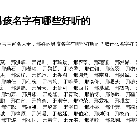
男孩名字有哪些好听的
男宝宝起名大全，邢姓的男孩名字有哪些好听的？取什么名字好
莫、
邢洪辉、
邢昆世、
邢琦晨、
邢容擎、
邢瑾谦、
邢然聚、
邢勤石、
邢基瑞、
邢聚照、
邢晓擎、
邢仁翎、
邢蓝羽、
邢复
杰、
邢波柳、
邢忆运、
邢尧图、
邢圆然、
邢南奇、
邢炎诚、
邢励任、
邢仕杭、
邢古均、
邢唯秉、
邢临保、
邢思炎、
邢嘉
新、
邢渊懿、
邢岩天、
邢延刚、
邢西书、
邢洪擎、
邢霄哲、
邢均嘉、
邢月霜、
邢乾隆、
邢青勤、
邢佑博、
邢修吟、
邢望
鹏、
邢白宵、
邢镜余、
邢润宁、
邢鸿荣、
邢霖祖、
邢强玄、
邢江聪、
邢楠祺、
邢银基、
邢潮日、
邢壮盛、
邢尘萧、
邢泉
城、
邢锋原、
邢崇暖、
邢然延、
邢伯煊、
邢烨翔、
邢悠倚、
邢雷涛、
邢佑世、
邢泰宜、
邢元实、
邢基歌、
邢晟翱、
邢苑