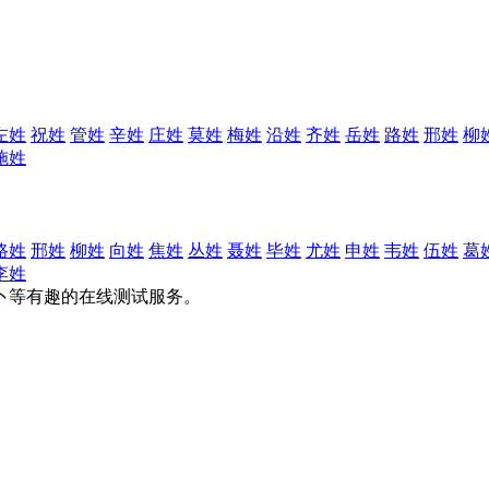
左姓
祝姓
管姓
辛姓
庄姓
莫姓
梅姓
沿姓
齐姓
岳姓
路姓
邢姓
柳
施姓
路姓
邢姓
柳姓
向姓
焦姓
丛姓
聂姓
毕姓
尤姓
申姓
韦姓
伍姓
葛
李姓
卜等有趣的在线测试服务。