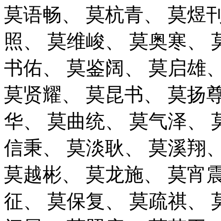
莫语畅、
莫杭青、
莫煜
照、
莫维峻、
莫奥寒、
书佑、
莫鉴阔、
莫启雄
莫贤耀、
莫昆书、
莫扬
华、
莫曲统、
莫气泽、
信秉、
莫淡耿、
莫溪翔
莫越彬、
莫龙施、
莫宵
征、
莫保复、
莫疏祺、