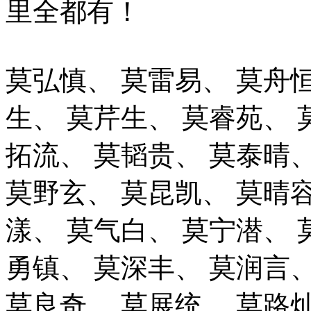
里全都有！
莫弘慎、
莫雷易、
莫舟
生、
莫芹生、
莫睿苑、
拓流、
莫韬贵、
莫泰晴
莫野玄、
莫昆凯、
莫晴
漾、
莫气白、
莫宁潜、
勇镇、
莫深丰、
莫润言
莫良奇、
莫展统、
莫路