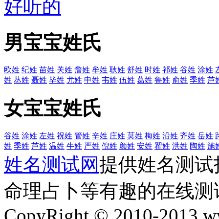
好听的
男宝宝姓氏
欧姓
纪姓
苗姓
关姓
詹姓
牟姓
耿姓
舒姓
时姓
祁姓
谷姓
涂姓
姓
丛姓
聂姓
毕姓
尤姓
申姓
韦姓
伍姓
葛姓
鲁姓
俞姓
季姓
芦
女宝宝姓氏
谷姓
涂姓
左姓
祝姓
管姓
辛姓
庄姓
莫姓
梅姓
沿姓
齐姓
岳姓
姓
季姓
芦姓
温姓
牛姓
严姓
倪姓
颜姓
安姓
翟姓
洪姓
陶姓
施
姓名测试网
提供姓名测试
命理占卜等有趣的在线测
CopyRight © 2010-2013 ww