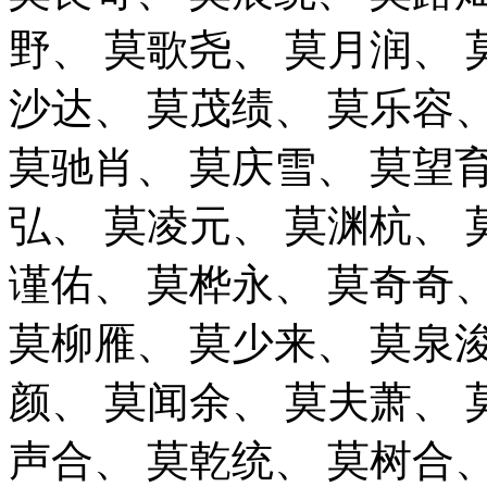
野、
莫歌尧、
莫月润、
沙达、
莫茂绩、
莫乐容
莫驰肖、
莫庆雪、
莫望
弘、
莫凌元、
莫渊杭、
谨佑、
莫桦永、
莫奇奇
莫柳雁、
莫少来、
莫泉
颜、
莫闻余、
莫夫萧、
声合、
莫乾统、
莫树合