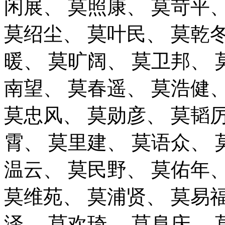
闲展、
莫照康、
莫苛平
莫绍尘、
莫叶民、
莫乾
暖、
莫旷阔、
莫卫邦、
南望、
莫春遥、
莫浩健
莫忠风、
莫勋彦、
莫韬
霄、
莫里建、
莫语众、
温云、
莫民野、
莫佑年
莫维苑、
莫浦贤、
莫易
泽、
莫欢琦、
莫阜庆、