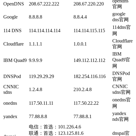
opendns
OpenDNS
208.67.222.222
208.67.220.220
官网
google
Google
8.8.8.8
8.8.4.4
dns官网
114dns官
114 DNS
114.114.114.114
114.114.115.115
网
Cloudflare
Cloudflare
1.1.1.1
1.0.0.1
官网
IBM
Quad9官
IBM Quad9
9.9.9.9
149.112.112.112
网
DNSPod
DNSPod
119.29.29.29
182.254.116.116
官网
CNNIC
CNNIC
1.2.4.8
210.2.4.8
sdns
sdns官网
onedns官
onedns
117.50.11.11
117.50.22.22
网
yandex
yandex
77.88.8.8
77.88.8.1
nds官网
电信：首选：101.226.4.6
联通：首选：123.125.81.6
dnspai官