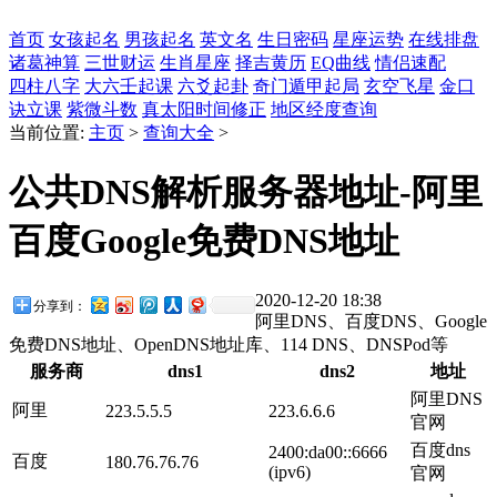
首页
女孩起名
男孩起名
英文名
生日密码
星座运势
在线排盘
诸葛神算
三世财运
生肖星座
择吉黄历
EQ曲线
情侣速配
四柱八字
大六壬起课
六爻起卦
奇门遁甲起局
玄空飞星
金口
诀立课
紫微斗数
真太阳时间修正
地区经度查询
当前位置:
主页
>
查询大全
>
公共DNS解析服务器地址-阿里
百度Google免费DNS地址
2020-12-20 18:38
分享到：
阿里DNS、百度DNS、Google
免费DNS地址、OpenDNS地址库、114 DNS、DNSPod等
服务商
dns1
dns2
地址
阿里DNS
阿里
223.5.5.5
223.6.6.6
官网
百度dns
2400:da00::6666
百度
180.76.76.76
(ipv6)
官网