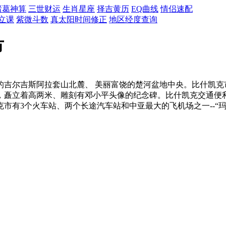
诸葛神算
三世财运
生肖星座
择吉黄历
EQ曲线
情侣速配
立课
紫微斗数
真太阳时间修正
地区经度查询
市
的吉尔吉斯阿拉套山北麓、 美丽富饶的楚河盆地中央。比什凯克
处，矗立着高两米、雕刻有邓小平头像的纪念碑。比什凯克交通便
市有3个火车站、两个长途汽车站和中亚最大的飞机场之一--“玛