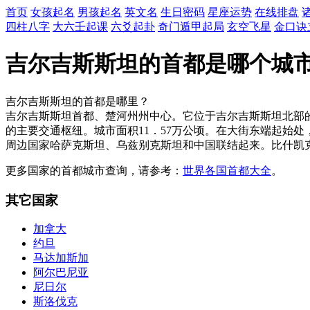
首页
女孩起名
男孩起名
英文名
生日密码
星座运势
在线排盘
四柱八字
大六壬起课
六爻起卦
奇门遁甲起局
玄空飞星
金口诀
吉尔吉斯斯坦的首都是哪个城
吉尔吉斯斯坦的首都是哪里？
吉尔吉斯斯坦首都、楚河州州中心。它位于吉尔吉斯斯坦北部
的主要交通枢纽。城市面积11．57万公顷。在大街东端起始
周边国家哈萨克斯坦、乌兹别克斯坦和中国联结起来。比什凯克
更多国家的首都城市查询，请参考：
世界各国首都大全
。
其它国家
加拿大
约旦
马达加斯加
阿尔巴尼亚
尼日尔
斯洛伐克