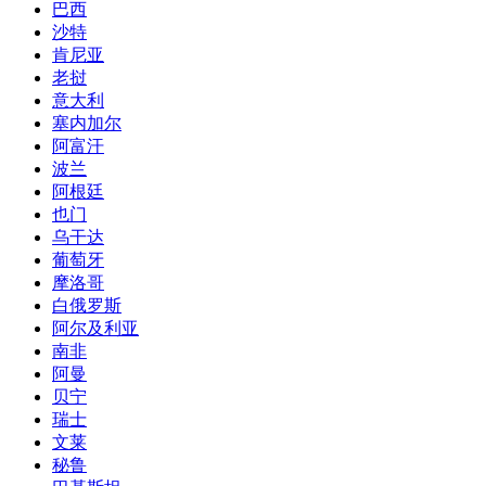
巴西
沙特
肯尼亚
老挝
意大利
塞内加尔
阿富汗
波兰
阿根廷
也门
乌干达
葡萄牙
摩洛哥
白俄罗斯
阿尔及利亚
南非
阿曼
贝宁
瑞士
文莱
秘鲁