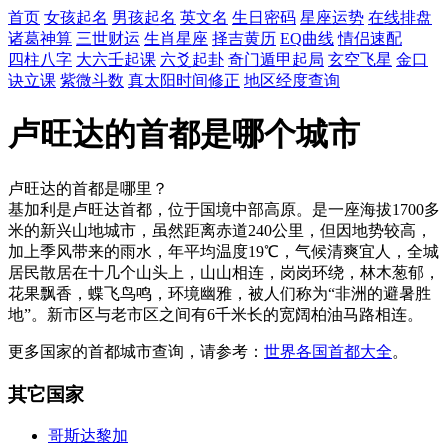
首页
女孩起名
男孩起名
英文名
生日密码
星座运势
在线排盘
诸葛神算
三世财运
生肖星座
择吉黄历
EQ曲线
情侣速配
四柱八字
大六壬起课
六爻起卦
奇门遁甲起局
玄空飞星
金口
诀立课
紫微斗数
真太阳时间修正
地区经度查询
卢旺达的首都是哪个城市
卢旺达的首都是哪里？
基加利是卢旺达首都，位于国境中部高原。是一座海拔1700多
米的新兴山地城市，虽然距离赤道240公里，但因地势较高，
加上季风带来的雨水，年平均温度19℃，气候清爽宜人，全城
居民散居在十几个山头上，山山相连，岗岗环绕，林木葱郁，
花果飘香，蝶飞鸟鸣，环境幽雅，被人们称为“非洲的避暑胜
地”。新市区与老市区之间有6千米长的宽阔柏油马路相连。
更多国家的首都城市查询，请参考：
世界各国首都大全
。
其它国家
哥斯达黎加