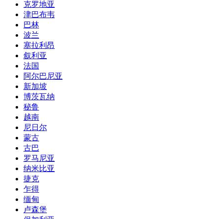
克罗地亚
津巴布韦
巴林
波兰
塞拉利昂
叙利亚
法国
阿尔巴尼亚
新加坡
博茨瓦纳
秘鲁
越南
尼日尔
蒙古
古巴
罗马尼亚
纳米比亚
捷克
乍得
缅甸
卢森堡