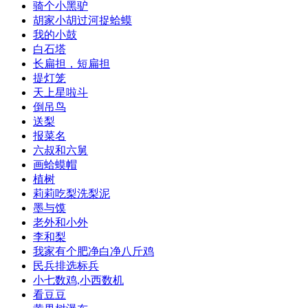
骑个小黑驴
胡家小胡过河捉蛤蟆
我的小鼓
白石塔
长扁担，短扁担
提灯笼
天上星啦斗
倒吊鸟
送梨
报菜名
六叔和六舅
画蛤蟆帽
植树
莉莉吃梨洗梨泥
墨与馍
老外和小外
李和梨
我家有个肥净白净八斤鸡
民兵排选标兵
小七数鸡,小西数机
看豆豆