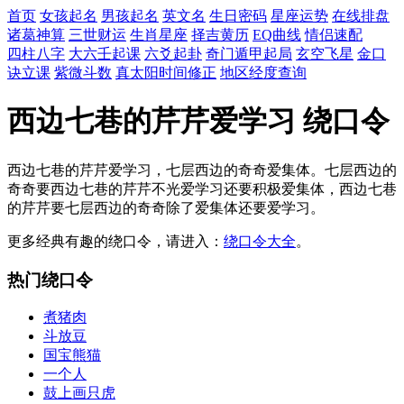
首页
女孩起名
男孩起名
英文名
生日密码
星座运势
在线排盘
诸葛神算
三世财运
生肖星座
择吉黄历
EQ曲线
情侣速配
四柱八字
大六壬起课
六爻起卦
奇门遁甲起局
玄空飞星
金口
诀立课
紫微斗数
真太阳时间修正
地区经度查询
西边七巷的芹芹爱学习 绕口令
西边七巷的芹芹爱学习，七层西边的奇奇爱集体。七层西边的
奇奇要西边七巷的芹芹不光爱学习还要积极爱集体，西边七巷
的芹芹要七层西边的奇奇除了爱集体还要爱学习。
更多经典有趣的绕口令，请进入：
绕口令大全
。
热门绕口令
煮猪肉
斗放豆
国宝熊猫
一个人
鼓上画只虎