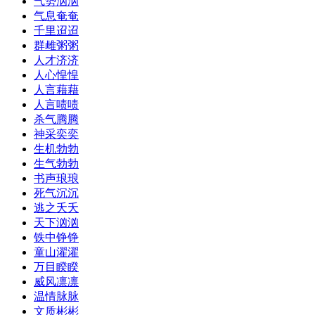
气势汹汹
气息奄奄
千里迢迢
群雌粥粥
人才济济
人心惶惶
人言藉藉
人言啧啧
杀气腾腾
神采奕奕
生机勃勃
生气勃勃
书声琅琅
死气沉沉
逃之夭夭
天下汹汹
铁中铮铮
童山濯濯
万目睽睽
威风凛凛
温情脉脉
文质彬彬