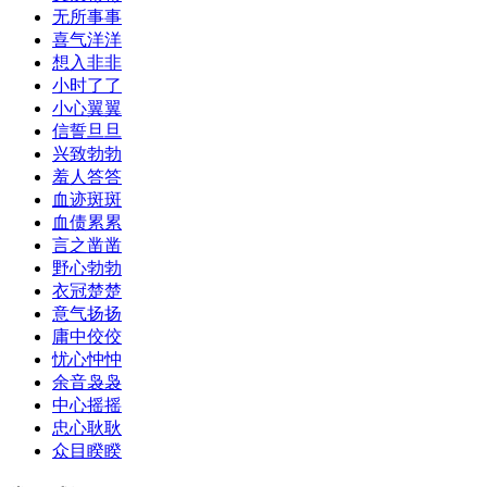
无所事事
喜气洋洋
想入非非
小时了了
小心翼翼
信誓旦旦
兴致勃勃
羞人答答
血迹斑斑
血债累累
言之凿凿
野心勃勃
衣冠楚楚
意气扬扬
庸中佼佼
忧心忡忡
余音袅袅
中心摇摇
忠心耿耿
众目睽睽