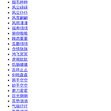
颠毛种种
风尘碌碌
风尘仆仆
风度翩翩
风雨凄凄
福寿绵绵
俯仰唯唯
顾虑重重
瓜瓞绵绵
含情脉脉
鸿飞冥冥
虎视眈眈
饥肠辘辘
吉祥止止
剑戟森森
两手空空
妙手空空
磨刀霍霍
目光炯炯
其势汹汹
气喘吁吁