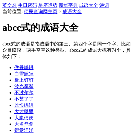
英文名
生日密码
星座运势
新华字典
成语大全
诗词
当前位置:
便民查询网主页
>
成语大全
abcc式的成语大全
abcc式的成语是指成语中的第三、第四个字是同一个字。比如
众目睽睽，两手空空这种类型。abcc式的成语大概有74个，具
体如下：
傲骨嶙嶙
白雪皑皑
板上钉钉
波光粼粼
不过尔尔
不甚了了
此恨绵绵
大才槃槃
大腹便便
大名鼎鼎
得意洋洋