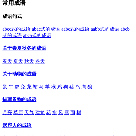
常用成语
成语句式
abcc式的成语
abac式的成语
aabc式的成语
aabb式的成语
abcb
式的成语
abca式的成语
关于春夏秋冬的成语
春天
夏天
秋天
冬天
关于动物的成语
鼠
牛
虎
兔
龙
蛇
马
羊
猴
鸡
狗
猪
鸟
鹰
狼
描写景物的成语
月亮
草原
天气
建筑
花
水
风
雪
雨
树
形容人的成语