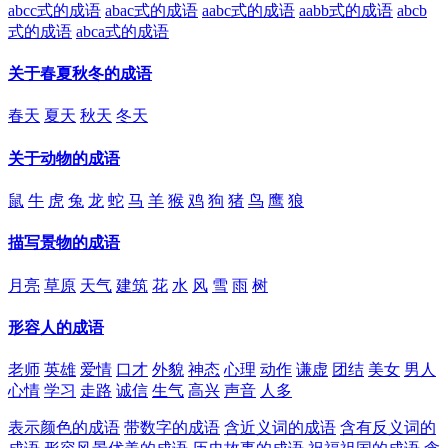
abcc式的成语
abac式的成语
aabc式的成语
aabb式的成语
abcb
式的成语
abca式的成语
关于春夏秋冬的成语
春天
夏天
秋天
冬天
关于动物的成语
鼠
牛
虎
兔
龙
蛇
马
羊
猴
鸡
狗
猪
鸟
鹰
狼
描写景物的成语
月亮
草原
天气
建筑
花
水
风
雪
雨
树
形容人的成语
老师
英雄
爱情
口才
外貌
神态
心理
动作
谦虚
团结
美女
男人
心情
学习
走路
诚信
生气
高兴
声音
人多
表示颜色的成语
带数字的成语
含近义词的成语
含有反义词的