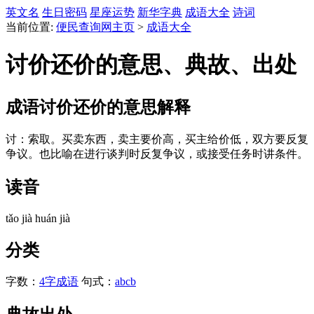
英文名
生日密码
星座运势
新华字典
成语大全
诗词
当前位置:
便民查询网主页
>
成语大全
讨价还价的意思、典故、出处
成语
讨价还价
的意思解释
讨：索取。买卖东西，卖主要价高，买主给价低，双方要反复
争议。也比喻在进行谈判时反复争议，或接受任务时讲条件。
读音
tǎo jià huán jià
分类
字数：
4字成语
句式：
abcb