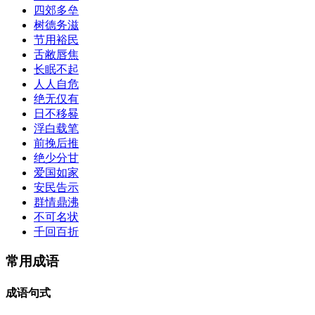
四郊多垒
树德务滋
节用裕民
舌敝唇焦
长眠不起
人人自危
绝无仅有
日不移晷
浮白载笔
前挽后推
绝少分甘
爱国如家
安民告示
群情鼎沸
不可名状
千回百折
常用成语
成语句式