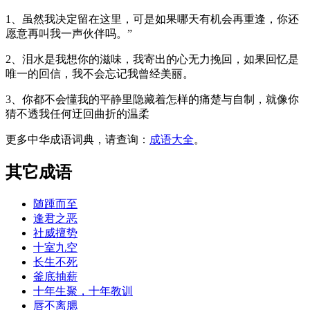
1、虽然我决定留在这里，可是如果哪天有机会再重逢，你还
愿意再叫我一声伙伴吗。”
2、泪水是我想你的滋味，我寄出的心无力挽回，如果回忆是
唯一的回信，我不会忘记我曾经美丽。
3、你都不会懂我的平静里隐藏着怎样的痛楚与自制，就像你
猜不透我任何迂回曲折的温柔
更多中华成语词典，请查询：
成语大全
。
其它成语
随踵而至
逢君之恶
社威擅势
十室九空
长生不死
釜底抽薪
十年生聚，十年教训
唇不离腮