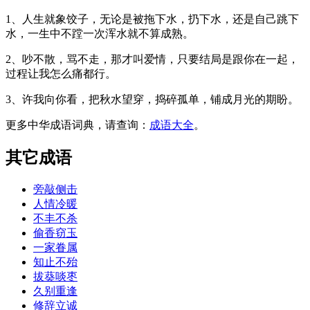
1、人生就象饺子，无论是被拖下水，扔下水，还是自己跳下
水，一生中不蹚一次浑水就不算成熟。
2、吵不散，骂不走，那才叫爱情，只要结局是跟你在一起，
过程让我怎么痛都行。
3、许我向你看，把秋水望穿，捣碎孤单，铺成月光的期盼。
更多中华成语词典，请查询：
成语大全
。
其它成语
旁敲侧击
人情冷暖
不丰不杀
偷香窃玉
一家眷属
知止不殆
拔葵啖枣
久别重逢
修辞立诚