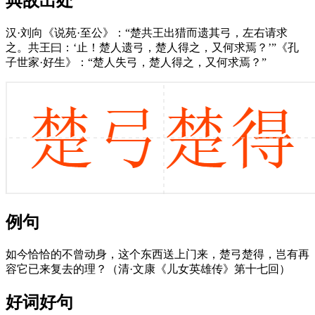
典故出处
汉·刘向《说苑·至公》：“楚共王出猎而遗其弓，左右请求
之。共王曰：‘止！楚人遗弓，楚人得之，又何求焉？’”《孔
子世家·好生》：“楚人失弓，楚人得之，又何求焉？”
例句
如今恰恰的不曾动身，这个东西送上门来，楚弓楚得，岂有再
容它已来复去的理？（清·文康《儿女英雄传》第十七回）
好词好句