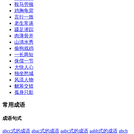
鞍马劳顿
鸡胸龟背
言行一致
老生常谈
蹑足潜踪
肉薄骨并
山清水秀
偷狗戏鸡
一长两短
侏儒一节
大快人心
独坐愁城
风流人物
觥筹交错
孤身只影
常用成语
成语句式
abcc式的成语
abac式的成语
aabc式的成语
aabb式的成语
abcb