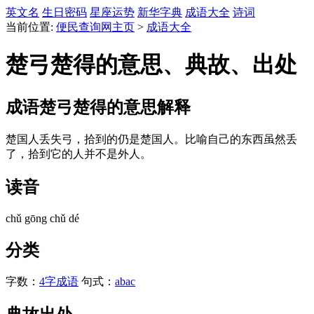
英文名
生日密码
星座运势
新华字典
成语大全
诗词
当前位置:
便民查询网主页
>
成语大全
楚弓楚得的意思、典故、出处
成语
楚弓楚得
的意思解释
楚国人丢失弓，拾到的仍是楚国人。比喻自己的东西虽然丢
了，拾到它的人并不是外人。
读音
chǔ gōng chǔ dé
分类
字数：
4字成语
句式：
abac