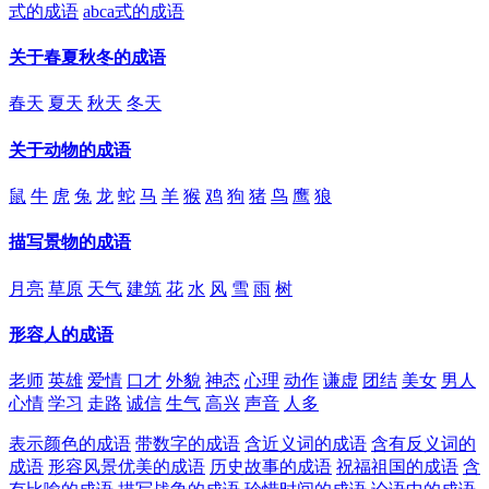
式的成语
abca式的成语
关于春夏秋冬的成语
春天
夏天
秋天
冬天
关于动物的成语
鼠
牛
虎
兔
龙
蛇
马
羊
猴
鸡
狗
猪
鸟
鹰
狼
描写景物的成语
月亮
草原
天气
建筑
花
水
风
雪
雨
树
形容人的成语
老师
英雄
爱情
口才
外貌
神态
心理
动作
谦虚
团结
美女
男人
心情
学习
走路
诚信
生气
高兴
声音
人多
表示颜色的成语
带数字的成语
含近义词的成语
含有反义词的
成语
形容风景优美的成语
历史故事的成语
祝福祖国的成语
含