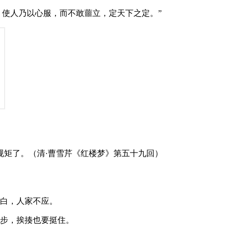
。使人乃以心服，而不敢蘁立，定天下之定。”
规矩了。（清·曹雪芹《红楼梦》第五十九回）
表白，人家不应。
让步，挨揍也要挺住。