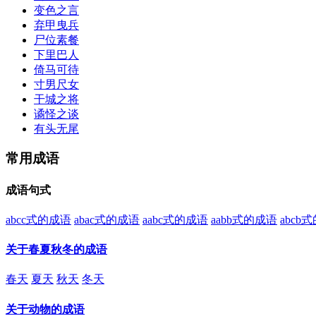
变色之言
弃甲曳兵
尸位素餐
下里巴人
倚马可待
寸男尺女
干城之将
谲怪之谈
有头无尾
常用成语
成语句式
abcc式的成语
abac式的成语
aabc式的成语
aabb式的成语
abcb
关于春夏秋冬的成语
春天
夏天
秋天
冬天
关于动物的成语