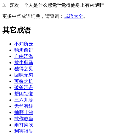
3、喜欢一个人是什么感觉”“觉得他身上有wifi呀”
更多中华成语词典，请查询：
成语大全
。
其它成语
不知所云
稳步前进
自由泛滥
放牛归马
独得之见
回味无穷
可乘之机
破釜沉舟
帮闲钻懒
三六九等
无丝有线
抽薪止沸
敢作敢当
雨打风吹
利害得失