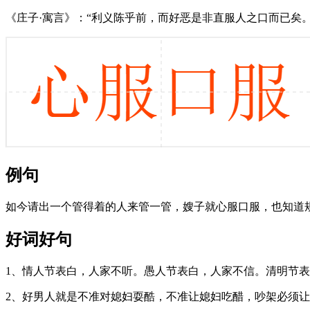
《庄子·寓言》：“利义陈乎前，而好恶是非直服人之口而已矣
例句
如今请出一个管得着的人来管一管，嫂子就心服口服，也知道
好词好句
1、情人节表白，人家不听。愚人节表白，人家不信。清明节
2、好男人就是不准对媳妇耍酷，不准让媳妇吃醋，吵架必须