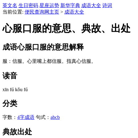
英文名
生日密码
星座运势
新华字典
成语大全
诗词
当前位置:
便民查询网主页
>
成语大全
心服口服的意思、典故、出处
成语
心服口服
的意思解释
服：信服。心里嘴上都信服。指真心信服。
读音
xīn fú kǒu fú
分类
字数：
4字成语
句式：
abcb
典故出处