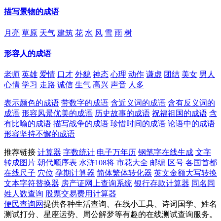
描写景物的成语
月亮
草原
天气
建筑
花
水
风
雪
雨
树
形容人的成语
老师
英雄
爱情
口才
外貌
神态
心理
动作
谦虚
团结
美女
男人
心情
学习
走路
诚信
生气
高兴
声音
人多
表示颜色的成语
带数字的成语
含近义词的成语
含有反义词的
成语
形容风景优美的成语
历史故事的成语
祝福祖国的成语
含
有比喻的成语
描写战争的成语
珍惜时间的成语
论语中的成语
形容坚持不懈的成语
推荐链接
计算器
字数统计
电子万年历
钢笔字在线生成
文字
转成图片
朝代顺序表
水浒108将
市花大全
邮编
区号
各国首都
在线尺子
穴位
孕期计算器
简体繁体转化器
英文金额大写转换
文本字符替换器
房产证网上查询系统
银行存款计算器
同名同
姓人数查询
股票交易费用计算器
便民查询网
提供各种生活查询、在线小工具、诗词国学、姓名
测试打分、星座运势、周公解梦等有趣的在线测试查询服务。