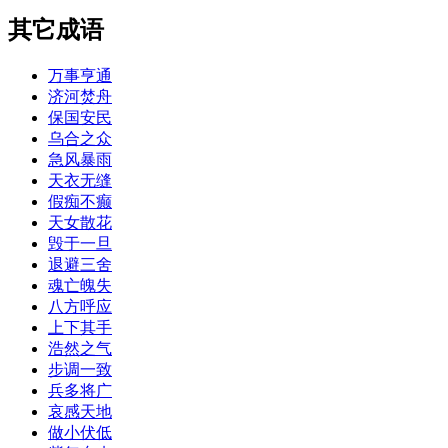
其它成语
万事亨通
济河焚舟
保国安民
乌合之众
急风暴雨
天衣无缝
假痴不癫
天女散花
毁于一旦
退避三舍
魂亡魄失
八方呼应
上下其手
浩然之气
步调一致
兵多将广
哀感天地
做小伏低