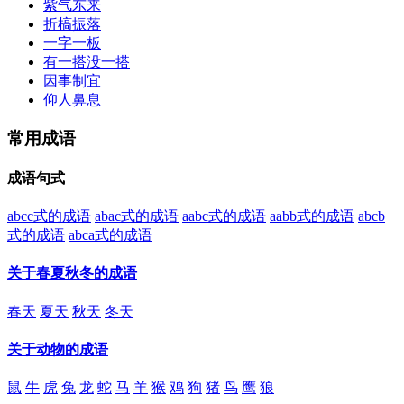
紫气东来
折槁振落
一字一板
有一搭没一搭
因事制宜
仰人鼻息
常用成语
成语句式
abcc式的成语
abac式的成语
aabc式的成语
aabb式的成语
abcb
式的成语
abca式的成语
关于春夏秋冬的成语
春天
夏天
秋天
冬天
关于动物的成语
鼠
牛
虎
兔
龙
蛇
马
羊
猴
鸡
狗
猪
鸟
鹰
狼