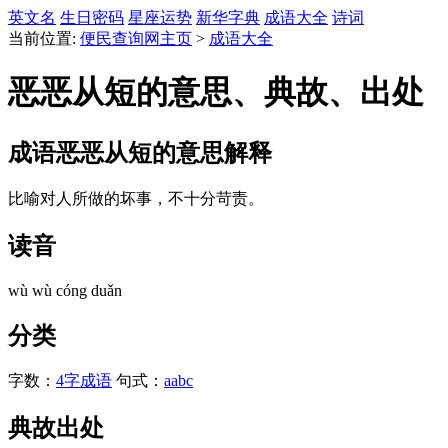
英文名
生日密码
星座运势
新华字典
成语大全
诗词
当前位置:
便民查询网主页
>
成语大全
恶恶从短的意思、典故、出处
成语
恶恶从短
的意思解释
比喻对人所做的坏事，不十分苛责。
读音
wù wù cóng duǎn
分类
字数：
4字成语
句式：
aabc
典故出处