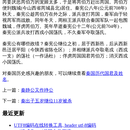
芮姜厌恶芮伯万的宠姬太多，于是将芮伯万赶出芮国。芮伯万
便到魏城(今山西省芮城县北)居住。秦宪公八年(公元前708年)
秋天，秦宪公趁芮伯万在外之际，派兵攻打芮国，秦军由于轻
视芮军而战败。同年冬天，周桓王派兵联合秦国军队一起包围
魏城，俘虏芮伯万。英年早逝秦宪公十二年(公元前704年)，
秦宪公派兵攻打西戎小国荡氏，不久秦军夺取荡氏。
秦宪公有哪些政绩？秦宪公继位之初，居于西新邑，后从西新
邑迁居平阳（今陕西省陈仓区）；并相继派兵夺取亳戎（西戎
一支）的荡社（一作汤杜）；俘虏芮国国君芮伯万；消灭西戎
小国荡氏。
对秦国历史感兴趣的朋友，可以继续查看
秦国历代国君及姓
名
。
上一篇：
秦静公又作竫公
下一篇：
秦出子五岁继位11岁被杀
最近更新
UTF8编码在线转换工具, header utf-8编码