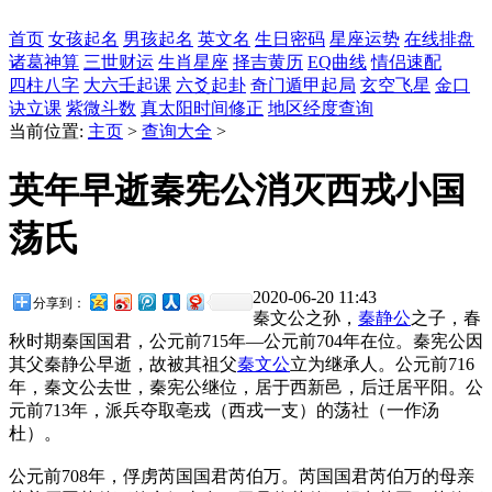
首页
女孩起名
男孩起名
英文名
生日密码
星座运势
在线排盘
诸葛神算
三世财运
生肖星座
择吉黄历
EQ曲线
情侣速配
四柱八字
大六壬起课
六爻起卦
奇门遁甲起局
玄空飞星
金口
诀立课
紫微斗数
真太阳时间修正
地区经度查询
当前位置:
主页
>
查询大全
>
英年早逝秦宪公消灭西戎小国
荡氏
2020-06-20 11:43
分享到：
秦文公之孙，
秦静公
之子，春
秋时期秦国国君，公元前715年—公元前704年在位。秦宪公因
其父秦静公早逝，故被其祖父
秦文公
立为继承人。公元前716
年，秦文公去世，秦宪公继位，居于西新邑，后迁居平阳。公
元前713年，派兵夺取亳戎（西戎一支）的荡社（一作汤
杜）。
公元前708年，俘虏芮国国君芮伯万。芮国国君芮伯万的母亲