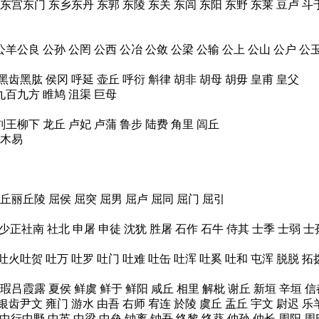
东南 东宫东门 东乡东丹 东郭 东陵 东关 东闾 东阳 东野 东莱 豆
公羊公良 公孙 公罔 公西 公冶 公敛 公梁 公输 公上 公山 公户 公
赫连黑齿黑肱 侯冈 呼延 壶丘 呼衍 斛律 胡非 胡母 胡毋 皇甫 皇
泾阳 九百九方 睢鸠 沮渠 巨母
狐 刘王柳下 龙丘 卢妃 卢蒲 鲁步 陆费 角里 闾丘
 木门木易
青阳 丘丽丘陵 屈侯 屈突 屈男 屈卢 屈同 屈门 屈引
 少正社南 社北 申屠 申徒 沈犹 胜屠 石作 石牛 侍其 士季 士弱 
钦 吐火吐贺 吐万 吐罗 吐门 吐难 吐缶 吐浑 吐奚 吐和 屯浑 脱脱
阳 瑕吕霞露 夏侯 鲜虞 鲜于 鲜阳 咸丘 相里 解枇 谢丘 新垣 辛垣
孙 银齿尹文 雍门 游水 由吾 右师 宥连 於陵 虞丘 盂丘 宇文 尉
 中行中野 中英 中梁 中垒 钟离 钟吾 终黎 终葵 仲孙 仲长 周阳 