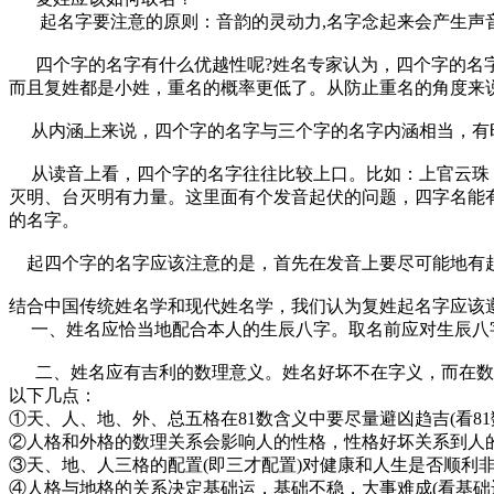
起名字要注意的原则：音韵的灵动力,名字念起来会产生声
四个字的名字有什么优越性呢?姓名专家认为，四个字的名字
而且复姓都是小姓，重名的概率更低了。从防止重名的角度来
从内涵上来说，四个字的名字与三个字的名字内涵相当，有
从读音上看，四个字的名字往往比较上口。比如：上官云珠，
灭明、台灭明有力量。这里面有个发音起伏的问题，四字名能
的名字。
起四个字的名字应该注意的是，首先在发音上要尽可能地有起
结合中国传统姓名学和现代姓名学，我们认为复姓起名字应该
一、姓名应恰当地配合本人的生辰八字。取名前应对生辰八字
二、姓名应有吉利的数理意义。姓名好坏不在字义，而在数理，
以下几点：
①天、人、地、外、总五格在81数含义中要尽量避凶趋吉(看81
②人格和外格的数理关系会影响人的性格，性格好坏关系到人的
③天、地、人三格的配置(即三才配置)对健康和人生是否顺利非
④人格与地格的关系决定基础运，基础不稳，大事难成(看基础