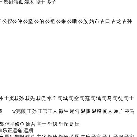
卢 斗于 都尉独孤 端木 段干 多子
玉 公仪公仲 公坚 公伯 公祖 公乘 公晰 公族 姑布 古口 古龙 古孙
父
士孙 士贞叔孙 叔先 叔促 水丘 司城 司空 司寇 司鸿 司马 司徒 司士
 拓拨 w完颜 王孙 王官王人 微生 尾勺 温孤 温稽 闻人 屋户 巫马
 信都 信平修鱼 徐吾 宣于 轩辕 轩丘 阏氏
迟 乐羊乐正运奄 运期
周氏 周生朱阳 诸葛 主父 颛孙 颛顼 訾辱 淄丘 子言 子人 子服 子家