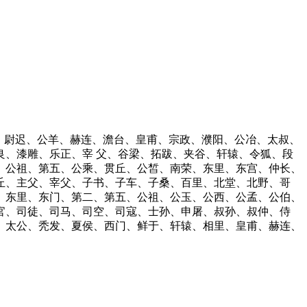
、尉迟、公羊、赫连、澹台、皇甫、宗政、濮阳、公冶、太叔、
、漆雕、乐正、宰 父、谷梁、拓跋、夹谷、轩辕、令狐、段
、公祖、第五、公乘、贯丘、公皙、南荣、东里、东宫、仲长、
丘、主父、宰父、子书、子车、子桑、百里、北堂、北野、哥
、东里、东门、第二、第五、公祖、公玉、公西、公孟、公伯、
官、司徒、司马、司空、司寇、士孙、申屠、叔孙、叔仲、侍
、太公、秃发、夏侯、西门、鲜于、轩辕、相里、皇甫、赫连、