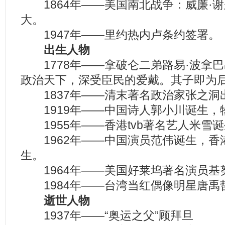
1864年——美国南北战争：威廉·
大。
1947年——里约热内卢条约签署。
出生人物
1778年——拿破仑二弟路易·波拿
政治天下，深受臣民的爱戴。其子即为
1837年——清末著名政治家张之洞
1919年——中国诗人郭小川诞生，
1955年——香港tvb著名艺人米雪
1962年——中国演员范伟诞生，香
生。
1964年——美国好莱坞著名演员基
1984年——台湾当红偶像明星唐禹
逝世人物
1937年——“奥运之父”顾拜旦