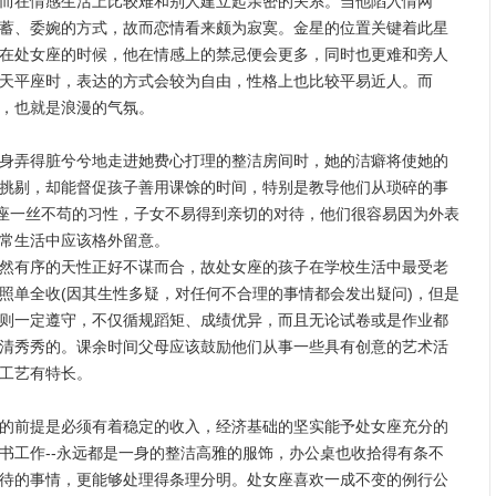
在情感生活上比较难和别人建立起亲密的关系。当他陷入情网
蓄、委婉的方式，故而恋情看来颇为寂寞。金星的位置关键着此星
在处女座的时候，他在情感上的禁忌便会更多，同时也更难和旁人
天平座时，表达的方式会较为自由，性格上也比较平易近人。而
，也就是浪漫的气氛。
弄得脏兮兮地走进她费心打理的整洁房间时，她的洁癖将使她的
挑剔，却能督促孩子善用课馀的时间，特别是教导他们从琐碎的事
女座一丝不苟的习性，子女不易得到亲切的对待，他们很容易因为外表
常生活中应该格外留意。
有序的天性正好不谋而合，故处女座的孩子在学校生活中最受老
照单全收(因其生性多疑，对任何不合理的事情都会发出疑问)，但是
则一定遵守，不仅循规蹈矩、成绩优异，而且无论试卷或是作业都
清秀秀的。课余时间父母应该鼓励他们从事一些具有创意的艺术活
工艺有特长。
前提是必须有着稳定的收入，经济基础的坚实能予处女座充分的
书工作--永远都是一身的整洁高雅的服饰，办公桌也收拾得有条不
待的事情，更能够处理得条理分明。处女座喜欢一成不变的例行公