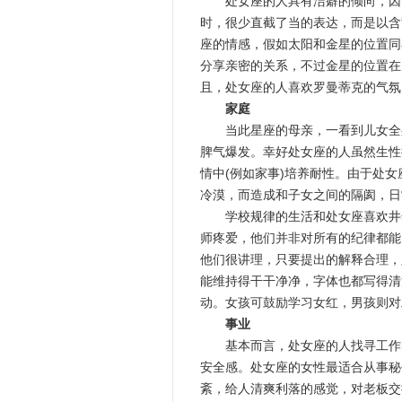
处女座的人具有洁癖的倾向，因而
时，很少直截了当的表达，而是以含
座的情感，假如太阳和金星的位置同
分享亲密的关系，不过金星的位置在
且，处女座的人喜欢罗曼蒂克的气氛
家庭
当此星座的母亲，一看到儿女全身
脾气爆发。幸好处女座的人虽然生性
情中(例如家事)培养耐性。由于处
冷漠，而造成和子女之间的隔阂，日
学校规律的生活和处女座喜欢井然
师疼爱，他们并非对所有的纪律都能
他们很讲理，只要提出的解释合理，
能维持得干干净净，字体也都写得清
动。女孩可鼓励学习女红，男孩则对
事业
基本而言，处女座的人找寻工作的
安全感。处女座的女性最适合从事秘
紊，给人清爽利落的感觉，对老板交