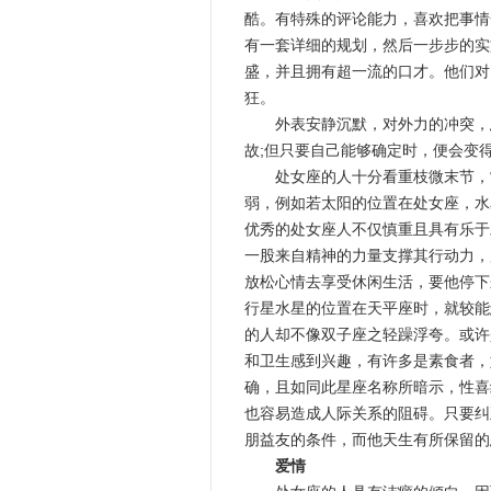
酷。有特殊的评论能力，喜欢把事情
有一套详细的规划，然后一步步的实
盛，并且拥有超一流的口才。他们对
狂。
外表安静沉默，对外力的冲突，总
故;但只要自己能够确定时，便会变
处女座的人十分看重枝微末节，常
弱，例如若太阳的位置在处女座，水
优秀的处女座人不仅慎重且具有乐于
一股来自精神的力量支撑其行动力，
放松心情去享受休闲生活，要他停下
行星水星的位置在天平座时，就较能
的人却不像双子座之轻躁浮夸。或许
和卫生感到兴趣，有许多是素食者，
确，且如同此星座名称所暗示，性喜
也容易造成人际关系的阻碍。只要纠
朋益友的条件，而他天生有所保留的
爱情