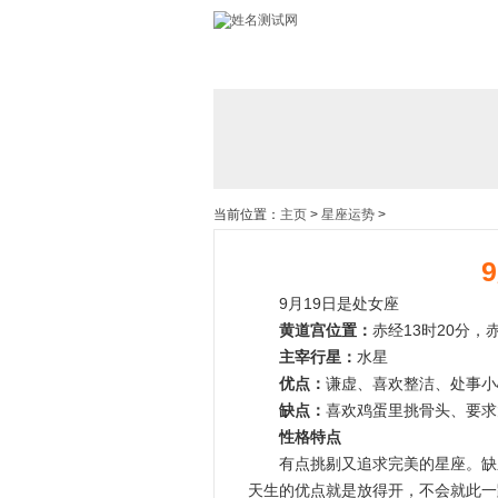
当前位置：
主页
>
星座运势
>
9月19日是处女座
黄道宫位置：
赤经13时20分，赤
主宰行星：
水星
优点：
谦虚、喜欢整洁、处事小
缺点：
喜欢鸡蛋里挑骨头、要求
性格特点
有点挑剔又追求完美的星座。缺乏
天生的优点就是放得开，不会就此一