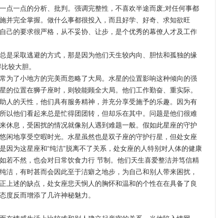
一点一点的分析、批判。强调完整性，不喜欢半途而废;对任何事都
施并完全掌握。做什么事都很投入，而且好学、好奇、求知欲旺
自己的要求很严格，从不妥协、让步，是个优秀的幕僚人才及工作
是采取逃避的方式，那是因为他们天生较内向、胆怯和孤独的缘
得比较大胆。
为了小地方的完美而忽略了大局。水星的位置影响这种倾向的强
星的位置在狮子座时，则较能顾全大局。他们工作勤奋、重实际。
助人的天性，他们具有服务精神，并充分享受施予的乐趣。因为有
所以他们看起来总是忙得团团转，但却乐在其中。问题是他们很难
来休息，受困扰的情况就像别人遇到难题一般。假如此星座的守护
悠闲地享受空暇时光。水星虽然也是双子座的守护行星，但处女座
是因为这星座和“纯洁”脱离不了关系，处女座的人特别对人体的健康
如若不然，也会对日常饮食力行 节制。他们天生喜爱整洁并笃信精
纯洁，有时甚而会因此至于洁癖之地步，为自己和别人带来困扰，
正上述的缺点，处女座悲天悯人的胸怀和温和的个性在在具备了良
态度反而增添了几许神秘魅力。