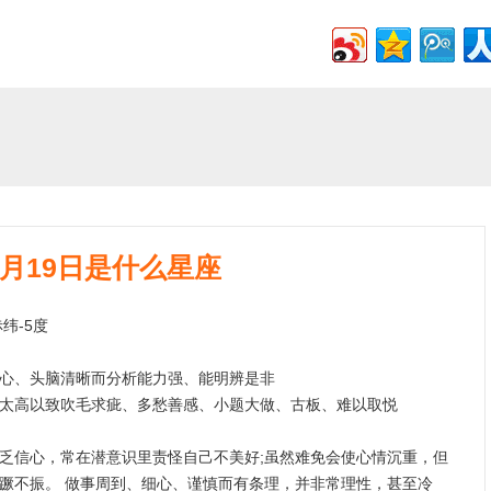
9月19日是什么星座
纬-5度
心、头脑清晰而分析能力强、能明辨是非
太高以致吹毛求疵、多愁善感、小题大做、古板、难以取悦
信心，常在潜意识里责怪自己不美好;虽然难免会使心情沉重，但
蹶不振。 做事周到、细心、谨慎而有条理，并非常理性，甚至冷